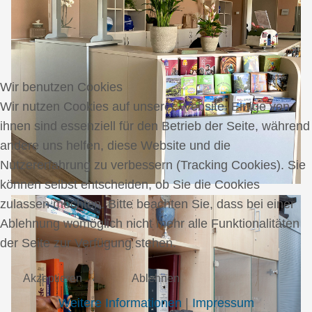
Wir benutzen Cookies
Wir nutzen Cookies auf unserer Website. Einige von
ihnen sind essenziell für den Betrieb der Seite, während
andere uns helfen, diese Website und die
Nutzererfahrung zu verbessern (Tracking Cookies). Sie
können selbst entscheiden, ob Sie die Cookies
zulassen möchten. Bitte beachten Sie, dass bei einer
Ablehnung womöglich nicht mehr alle Funktionalitäten
der Seite zur Verfügung stehen.
Akzeptieren
Ablehnen
Weitere Informationen
|
Impressum